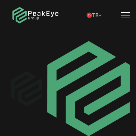
TR
Grup Şirketleri
Ürünlerimiz
Hizmetlerimiz
Bize Ulaşın