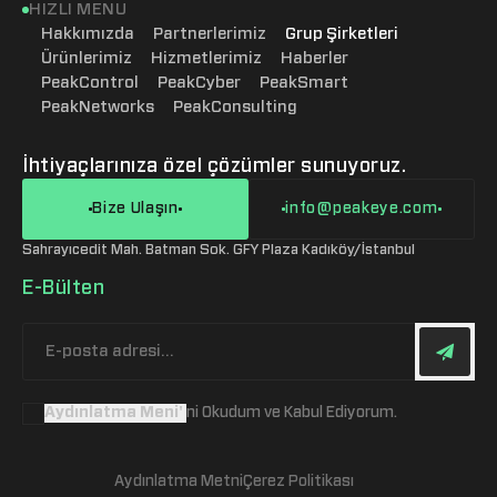
HIZLI MENU
Hakkımızda
Partnerlerimiz
Grup Şirketleri
Ürünlerimiz
Hizmetlerimiz
Haberler
PeakControl
PeakCyber
PeakSmart
PeakNetworks
PeakConsulting
PeakControl
Danışmanlık Hizmetleri
PeakCyber
Penetration Test Hizmetleri
PeakSmart
Red Team Operasyon Hizmetleri
İhtiyaçlarınıza özel çözümler sunuyoruz.
Bize Ulaşın
info@peakeye.com
Sahrayıcedit Mah. Batman Sok. GFY Plaza Kadıköy/İstanbul
E-Bülten
ni Okudum ve Kabul Ediyorum.
Aydınlatma Metni
Çerez Politikası