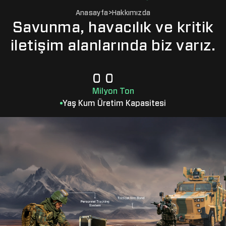
Anasayfa
>
Hakkımızda
Savunma, havacılık ve kritik
iletişim alanlarında biz varız.
0
0
1
1
Milyon Ton
2
2
Yaş Kum Üretim Kapasitesi
3
3
4
4
5
5
6
6
7
7
8
8
9
9