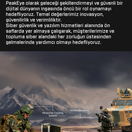
PeakEye olarak geleceği şekillendirmeyi ve güvenli bir
dijital dünyanın inşasında öncü bir rol oynamayı
hedefliyoruz. Temel değerlerimiz inovasyon,
güvenilirlik ve verimliliktir.
Siber güvenlik ve yazılım hizmetleri alanında ön
saflarda yer almaya çalışarak, müşterilerimize ve
topluma siber alandaki her zorluğun üstesinden
gelmelerinde yardımcı olmayı hedefliyoruz.
PeakEye olarak geleceği şekillendirmeyi ve güvenli bir
dijital dünyanın inşasında öncü bir rol oynamayı
hedefliyoruz. Temel değerlerimiz inovasyon,
güvenilirlik ve verimliliktir.
Siber güvenlik ve yazılım hizmetleri alanında ön
saflarda yer almaya çalışarak, müşterilerimize ve
topluma siber alandaki her zorluğun üstesinden
gelmelerinde yardımcı olmayı hedefliyoruz.