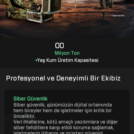
0
0
1
1
Milyon Ton
2
2
Yaş Kum Üretim Kapasitesi
3
3
4
4
Profesyonel ve Deneyimli Bir Ekibiz
5
5
6
6
7
7
Siber Güvenlik
8
8
Siber güvenlik, günümüzün dijital ortamında
hem bireyler hem de işletmeler için kritik bir
9
9
önceliktir.
Veri ihlallerine, kötü amaçlı yazılımlara ve diğer
siber tehditlere karşı etkili koruma sağlamak,
işletmelerin itibarını ve müşteri güvenini